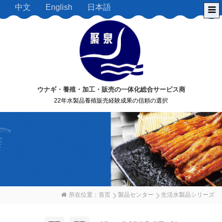
中文
English
日本語
ウナギ・養殖・加工・販売の一体化総合サービス商
22年水製品養殖販売経験成果の信頼の選択
所在位置：
首页
製品センター
生活水製品シリーズ