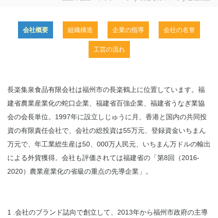
会社概要
組織構造
企業の指導
会社の名誉
工芸の流れ
長楽集泉食品有限会社は福州市の長楽鶴上に位置しています。福
建省農業産業化の蛇口企業、福建省百強企業、福建省うなぎ業協
会の会長単位。1997年に設立しじゅうに月、香港と国内の共同投
資の有限責任会社で、会社の総投資は55万元、登録資金いちまん
万元で、年工業総生産は50、000万人民元、いちまん万ドルの輸出
による外貨獲得。会社も評価されては福建省の「第8回（2016-
2020）農業産業化の省級の重点の先導企業」。
1 .会社のブランド誌向で創立して、2013年から福州市政府の主導