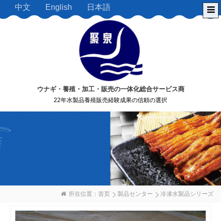
中文
English
日本語
ウナギ・養殖・加工・販売の一体化総合サービス商
22年水製品養殖販売経験成果の信頼の選択
所在位置：
首页
製品センター
冷凍水製品シリーズ