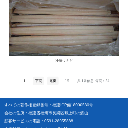
冷凍ウナギ
1
下页
尾页
1/1
共 1条信息
每页：24
すべての著作権登録番号：福建ICP備18000530号
会社の住所：福建省福州市長楽区鶴上町の鯉山
顧客サービスの電話：0591-28955888